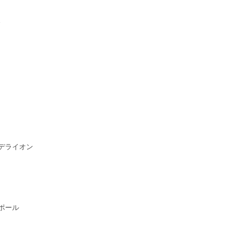
F
デライオン
ポール