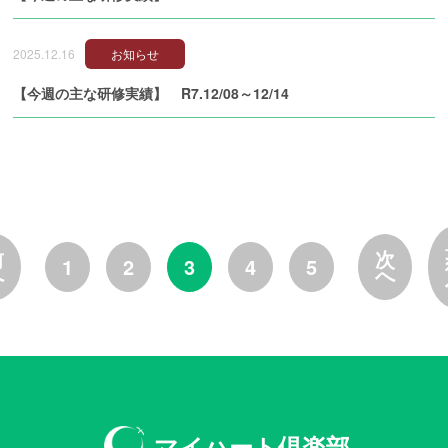
2025.12.16
お知らせ
【今週の主な研修実績】 R7.12/08～12/14
前
次
1
2
3
4
5
へ
へ
マイハート倶楽部